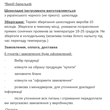
*Виріб барельєф
Шоколадні інструменти виготовляються
з українського чорного (не гіркого) шоколада
Зберігання:
Термін зберігання шоколадних виробів 10
місяців. Зберігати в темному місці, уникаючи потрапляння
прямих сонячних променів за температури 18-25 градусів. Не
зберігати в холодильнику (можлива поява білого нальоту під
час перепаду температур.)
Замовлення, оплата, доставка
6 пунктів і замовлення буде оформлений:
· Вибір продукції
· клікнути на обрану продукцію "купити"
· заповнити бланк
· клікнути на "оформити замовлення"
· розмова з менеджером, для уточнення докладної
інформації
· після уточнення всіх питань і отримання передоплати
ми запускаємо замовлення у виробництво.
Оплата: