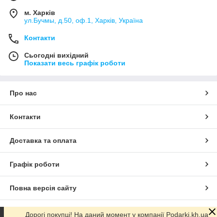
м. Харків
ул.Бучмы, д.50, оф.1, Харків, Україна
Контакти
Сьогодні вихідний
Показати весь графік роботи
Про нас
Контакти
Доставка та оплата
Графік роботи
Повна версія сайту
Сайт створено на маркетплейсі
Prom.ua
Дорогі покупці! На даний момент у компанії Podarki.kh.ua