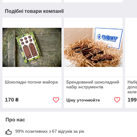
Подібні товари компанії
Шоколадні погони майора
Брендований шоколадний
Наб
набір інструментів
допо
кал
170
199
₴
Ціну уточнюйте
Про нас
99% позитивних з 67 відгуків за рік