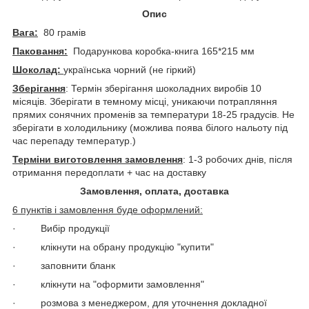
Опис
Вага:
80 грамів
Паковання:
Подарункова коробка-книга 165*215 мм
Шоколад:
українська чорний (не гіркий)
Зберігання
: Термін зберігання шоколадних виробів 10
місяців. Зберігати в темному місці, уникаючи потрапляння
прямих сонячних променів за температури 18-25 градусів. Не
зберігати в холодильнику (можлива поява білого нальоту під
час перепаду температур.)
Терміни виготовлення замовлення
: 1-3 робочих днів, після
отримання передоплати + час на доставку
Замовлення, оплата, доставка
6 пунктів і замовлення буде оформлений:
· Вибір продукції
· клікнути на обрану продукцію "купити"
· заповнити бланк
· клікнути на "оформити замовлення"
· розмова з менеджером, для уточнення докладної