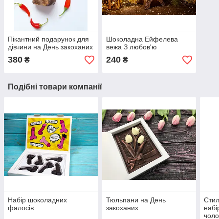
Пікантний подарунок для
Шоколадна Ейфелева
дівчини на День закоханих
вежа З любов'ю
380
240
₴
₴
Подібні товари компанії
Набір шоколадних
Тюльпани на День
Стил
фалосів
закоханих
набі
чоло