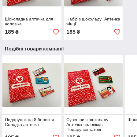
Шоколадна аптечка для
Набір з шоколаду "Аптечка
чоловіка
жінці"
185
185
₴
₴
Подібні товари компанії
Подарунок на 8 березня.
Сувеніри з шоколаду
Шоко
Солодка аптечка
Аптечка чоловікові.
Подарунок татові