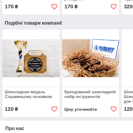
170
170
320
₴
₴
Подібні товари компанії
Шоколадная медаль
Брендований шоколадний
Шоко
Справжньому чоловікові
набір інструментів
Шок
для 
120
120
₴
Ціну уточнюйте
Про нас