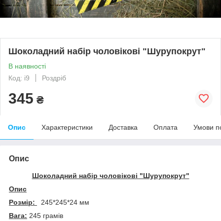
Шоколадний набір чоловікові "Шурупокрут"
В наявності
Код: i9
Роздріб
345
₴
Опис
Характеристики
Доставка
Оплата
Умови п
Опис
Шоколадний набір чоловікові "Шурупокрут"
Опис
Розмір:
245*245*24 мм
Вага:
245 грамів