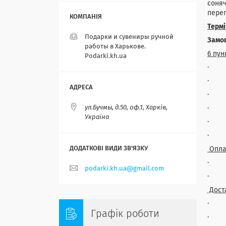
соняч
переп
Терм
Подарки и сувениры ручной
Замов
работы в Харькове.
6 пун
Podarki.kh.ua
· Ви
· кл
· за
ул.Бучмы, д.50, оф.1, Харків,
· кл
Україна
· ро
· пі
Опла
· На
podarki.kh.ua@gmail.com
· Бе
Дост
· Н
Графік роботи
· С