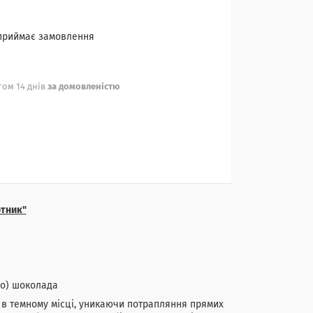
 приймає замовлення
ом 14 днів
за домовленістю
тник"
го) шоколада
и в темному місці, уникаючи потрапляння прямих