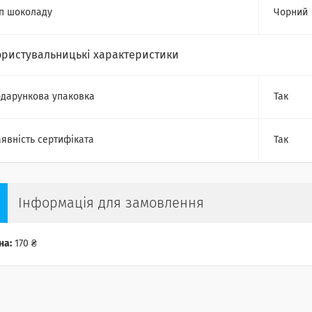
п шоколаду
Чорний
ористувальницькі характеристики
дарункова упаковка
Так
явність сертифіката
Так
Інформація для замовлення
на:
170 ₴