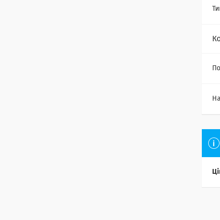
Ти
К
По
На
Ці