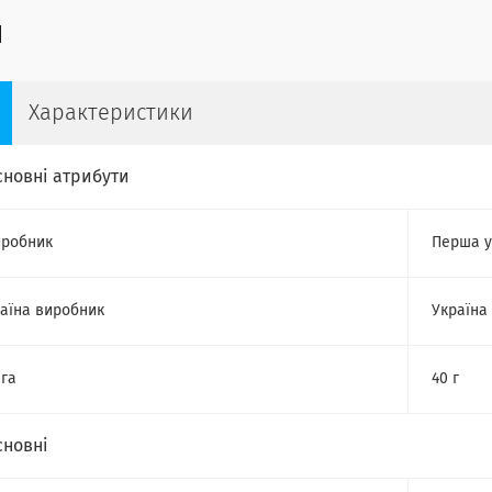
Характеристики
сновні атрибути
робник
Перша у
аїна виробник
Україна
га
40 г
сновні