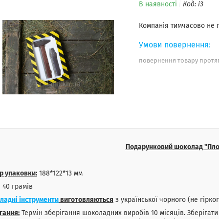
В наявності
Код:
i3
Компанія тимчасово не
повернення товару протяг
Подарунковий шоколад "Пло
р упаковки:
188*122*13 мм
40 грамів
ладні інструменти
виготовляються
з української чорного (не гірко
гання:
Термін зберігання шоколадних виробів 10 місяців. Зберігат