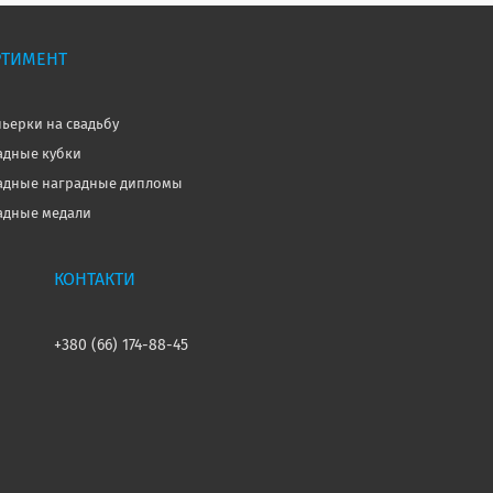
РТИМЕНТ
ьерки на свадьбу
дные кубки
дные наградные дипломы
дные медали
+380 (66) 174-88-45