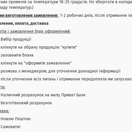
них променів за температури 18-25 градусів. Не зберігати в холод
аду температур.)
іни виготовлення замовлення:
1-2 робочих днів, після отримання п
лення, оплата, доставка
ктів і замовлення буде оформлений:
бір продукції
ікнути на обрану продукцію "купити"
повнити бланк
ікнути на "оформити замовлення"
змова з менеджером, для уточнення докладної інформації
сля уточнення всіх питань і отримання передоплати ми запускає
та:
личний розрахунок на мапу Приват Банк
зготівковий розрахунок
авка:
овою Поштою
амовитяг