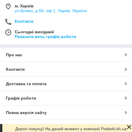
м. Харків
ул.Бучмы, д.50, оф.1, Харків, Україна
Контакти
Сьогодні вихідний
Показати весь графік роботи
Про нас
Контакти
Доставка та оплата
Графік роботи
Повна версія сайту
Сайт створено на маркетплейсі
Prom.ua
Дорогі покупці! На даний момент у компанії Podarki.kh.ua