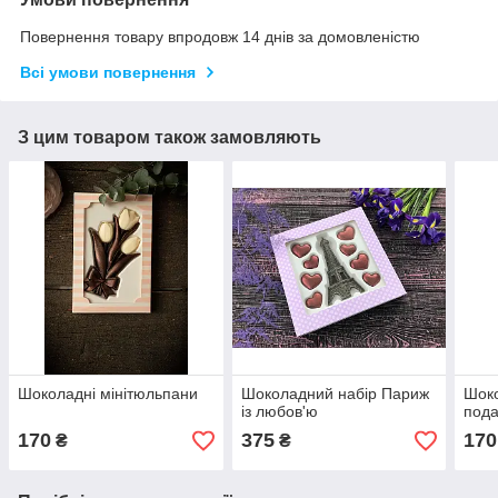
Повернення товару впродовж 14 днів за домовленістю
Всі умови повернення
З цим товаром також замовляють
Шоколадні мінітюльпани
Шоколадний набір Париж
Шоко
із любов'ю
под
170
375
170
₴
₴