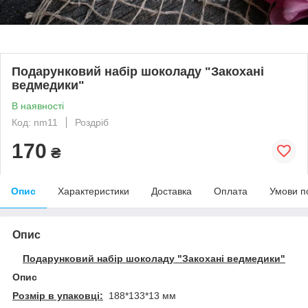
Подарунковий набір шоколаду "Закохані
ведмедики"
В наявності
Код: nm11
Роздріб
170
₴
Опис
Характеристики
Доставка
Оплата
Умови п
Опис
Подарунковий набір шоколаду "Закохані ведмедики"
Опис
Розмір в упаковці:
188*133*13 мм