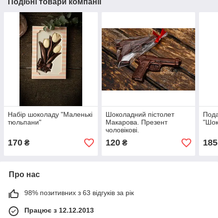
Подібні товари компанії
Набір шоколаду "Маленькі
Шоколадний пістолет
Пода
тюльпани"
Макарова. Презент
"Шок
чоловікові.
170
120
185
₴
₴
Про нас
98% позитивних з 63 відгуків за рік
Працює з 12.12.2013