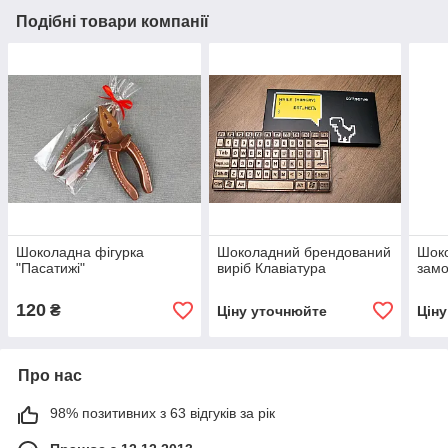
Подібні товари компанії
Шоколадна фігурка
Шоколадний брендований
Шоко
"Пасатижі"
виріб Клавіатура
зам
120
₴
Ціну уточнюйте
Цін
Про нас
98% позитивних з 63 відгуків за рік