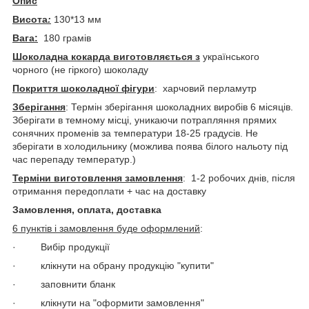
Опис
Висота
:
130*13 мм
Вага:
180 грамів
Шоколадна кокарда виготовляється з
українського
чорного (не гіркого) шоколаду
Покриття шоколадної фігури
: харчовий перламутр
Зберігання
: Термін зберігання шоколадних виробів 6 місяців.
Зберігати в темному місці, уникаючи потрапляння прямих
сонячних променів за температури 18-25 градусів. Не
зберігати в холодильнику (можлива поява білого нальоту під
час перепаду температур.)
Терміни виготовлення замовлення
: 1-2 робочих днів, після
отримання передоплати + час на доставку
Замовлення, оплата, доставка
6 пунктів і замовлення буде оформлений
:
· Вибір продукції
· клікнути на обрану продукцію "купити"
· заповнити бланк
· клікнути на "оформити замовлення"