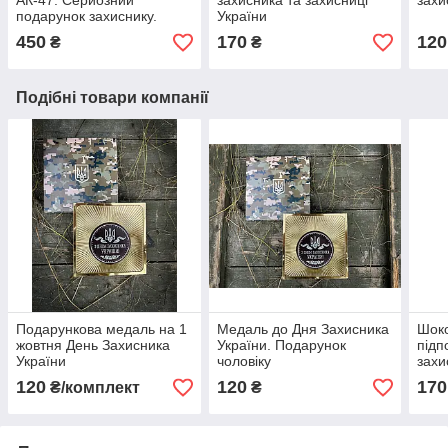
АК-47. Серйозний
захисника та захисниці
захи
подарунок захиснику.
України
450
170
120
₴
₴
Подібні товари компанії
Подарункова медаль на 1
Медаль до Дня Захисника
Шоко
жовтня День Захисника
України. Подарунок
підп
України
чоловіку
захи
Укра
120
120
170
₴/комплект
₴