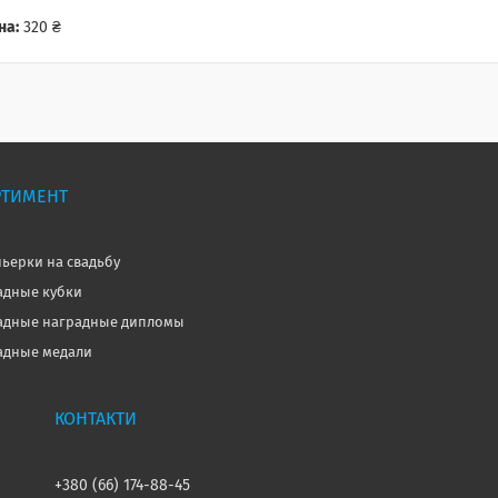
на:
320 ₴
РТИМЕНТ
ьерки на свадьбу
дные кубки
дные наградные дипломы
дные медали
+380 (66) 174-88-45