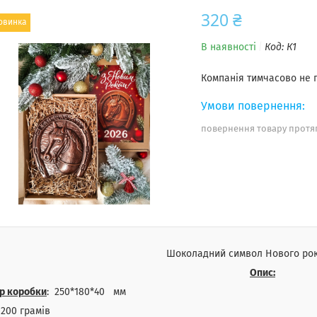
320 ₴
овинка
В наявності
Код:
К1
Компанія тимчасово не
повернення товару протяг
Шоколадний символ Нового рок
Опис:
р коробки
: 250*180*40 мм
: 200 грамів