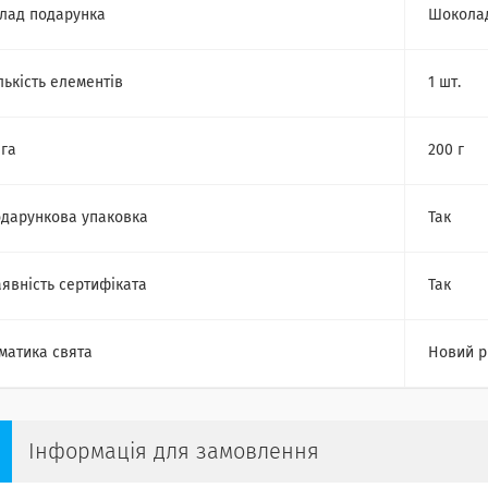
лад подарунка
Шокола
лькість елементів
1 шт.
га
200 г
дарункова упаковка
Так
явність сертифіката
Так
матика свята
Новий р
Інформація для замовлення