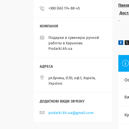
Пако
+380 (66) 174-88-45
Дост
· Н
Подарки и сувениры ручной
работы в Харькове.
Podarki.kh.ua
ул.Бучмы, д.50, оф.1, Харків,
О
Україна
Ви
podarki.kh.ua@gmail.com
Кр