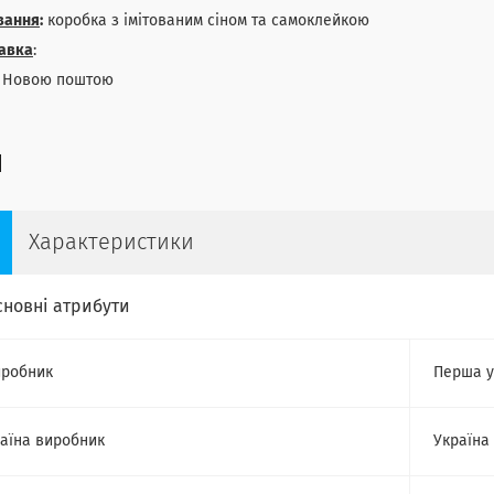
вання
:
коробка з імітованим сіном та самоклейкою
авка
:
овою поштою
Характеристики
сновні атрибути
робник
Перша у
аїна виробник
Україна