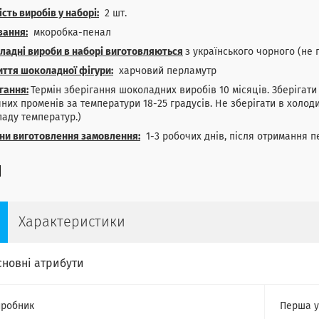
ість виробів у наборі:
2 шт.
вання:
мкоробка-пенал
адні вироби в наборі виготовляються
з українського чорного (не
ття шоколадної фігури:
харчовий перламутр
гання:
Термін зберігання шоколадних виробів 10 місяців. Зберігат
них променів за температури 18-25 градусів. Не зберігати в холод
аду температур.)
ни виготовлення замовлення:
1-3 робочих днів, після отримання п
Характеристики
сновні атрибути
робник
Перша у