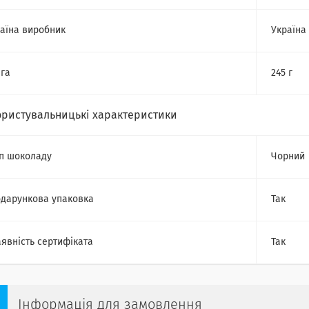
аїна виробник
Україна
га
245 г
ористувальницькі характеристики
п шоколаду
Чорний
дарункова упаковка
Так
явність сертифіката
Так
Інформація для замовлення