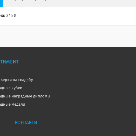
на:
345 ₴
РТИМЕНТ
ьерки на свадьбу
дные кубки
дные наградные дипломы
дные медали