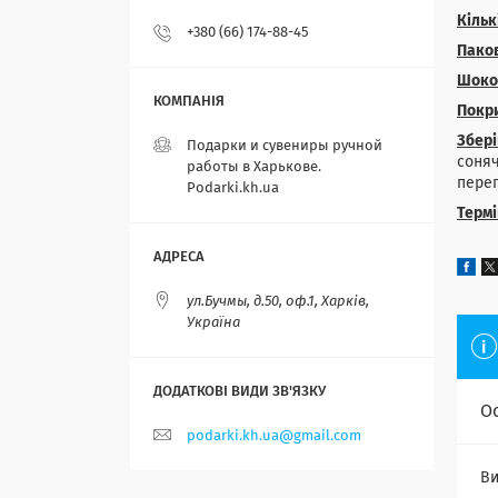
Кільк
+380 (66) 174-88-45
Пако
Шокол
Покри
Збері
Подарки и сувениры ручной
соняч
работы в Харькове.
переп
Podarki.kh.ua
Термі
ул.Бучмы, д.50, оф.1, Харків,
Україна
О
podarki.kh.ua@gmail.com
Ви