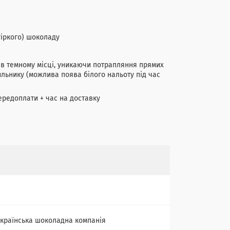
 гіркого) шоколаду
и в темному місці, уникаючи потрапляння прямих
ильнику (можлива поява білого нальоту під час
ередоплати + час на доставку
країнська шоколадна компанія