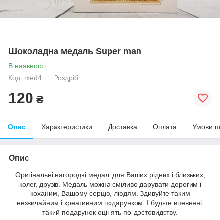
Шоколадна медаль Super man
В наявності
Код: med4
Роздріб
120
₴
Опис
Характеристики
Доставка
Оплата
Умови п
Опис
Оригінальні нагородні медалі для Ваших рідних і близьких,
колег, друзів. Медаль можна сміливо дарувати дорогим і
коханим, Вашому серцю, людям. Здивуйте таким
незвичайним і креативним подарунком. І будьте впевнені,
такий подарунок оцінять по-достовидству.