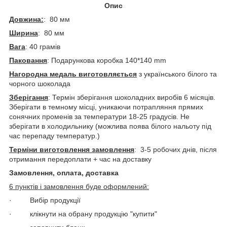
Опис
Довжина:
: 80 мм
Ширина
: 80 мм
Вага
: 40 грамів
Паковання
: Подарункова коробка 140*140 mm
Нагородна медаль виготовляється
з українського білого та
чорного шоколада
Зберігання
: Термін зберігання шоколадних виробів 6 місяців.
Зберігати в темному місці, уникаючи потрапляння прямих
сонячних променів за температури 18-25 градусів. Не
зберігати в холодильнику (можлива поява білого нальоту під
час перепаду температур.)
Терміни виготовлення замовлення
: 3-5 робочих днів, після
отримання передоплати + час на доставку
Замовлення, оплата, доставка
6 пунктів і замовлення буде оформлений:
· Вибір продукції
· клікнути на обрану продукцію "купити"