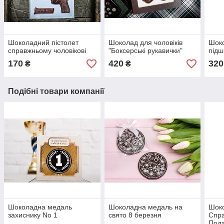
Шоколадний пістолет
Шоколад для чоловіків
Шоко
справжньому чоловікові
"Боксерські рукавички"
підш
170
420
320
₴
₴
Подібні товари компанії
Шоколадна медаль
Шоколадна медаль на
Шок
захиснику No 1
свято 8 березня
Спра
Пода