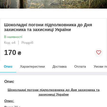
Шоколадні погони підполковника до Дня
захисника та захисниці України
В наявності
Код: o4
Роздріб
170
₴
Опис
Характеристики
Доставка
Оплата
Умови п
Опис
Шоколадні погони підполковника до Дня захисника та
захисниці України
Опис: