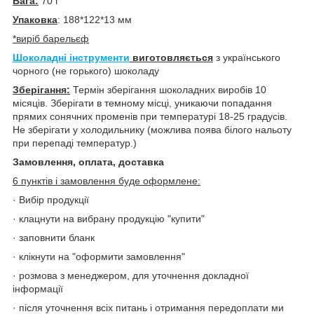
Вага:
70 г
Упаковка
: 188*122*13 мм
*виріб барельєф
Шоколадні інструменти
виготовляється
з українського
чорного (не горького) шоколаду
Зберігання:
Термін зберігання шоколадних виробів 10
місяців. Зберігати в темному місці, уникаючи попадання
прямих сонячних променів при температурі 18-25 градусів.
Не зберігати у холодильнику (можлива поява білого нальоту
при перепаді температур.)
Замовлення, оплата, доставка
6 пунктів і замовлення буде оформлене:
· Вибір продукції
· клацнути на вибрану продукцію "купити"
· заповнити бланк
· клікнути на "оформити замовлення"
· розмова з менеджером, для уточнення докладної
інформації
· після уточнення всіх питань і отримання передоплати ми