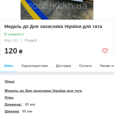
Медаль до Дня захисника України для тата
В наявності
Код: o11
Роздріб
120
₴
Опис
Характеристики
Доставка
Оплата
Умови п
Опис
Медаль до Дня захисника України для тата
Опис
Довжина:
: 80 мм
Ширина
: 80 мм