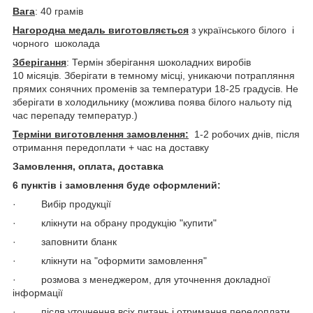
Вага
: 40 грамів
Нагородна медаль виготовляється
з українського білого і
чорного шоколада
Зберігання
: Термін зберігання шоколадних виробів
10 місяців. Зберігати в темному місці, уникаючи потрапляння
прямих сонячних променів за температури 18-25 градусів. Не
зберігати в холодильнику (можлива поява білого нальоту під
час перепаду температур.)
Терміни виготовлення замовлення:
1-2 робочих днів, після
отримання передоплати + час на доставку
Замовлення, оплата, доставка
6 пунктів і замовлення буде оформлений:
· Вибір продукції
· клікнути на обрану продукцію "купити"
· заповнити бланк
· клікнути на "оформити замовлення"
· розмова з менеджером, для уточнення докладної
інформації
· після уточнення всіх питань і отримання передоплати