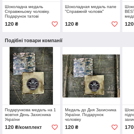
Шоколадна медаль
Шоколадная медаль папе
Шок
Справжньому чоловіку.
"Справжній чоловік"
BEST
Подарунок татові
меда
120
120
120
₴
₴
Подібні товари компанії
Подарункова медаль на 1
Медаль до Дня Захисника
Шоко
жовтня День Захисника
України. Подарунок
підп
України
чоловіку
захи
Укра
120
120
170
₴/комплект
₴