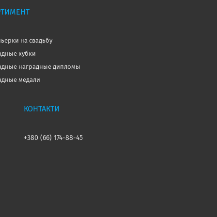
РТИМЕНТ
ьерки на свадьбу
дные кубки
дные наградные дипломы
дные медали
+380 (66) 174-88-45