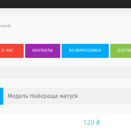
учной
О НАС
КОНТАКТЫ
ВОЗВРАТ/ОБМЕН
ДОСТА
Медаль Найкраща матуся
120 ₴