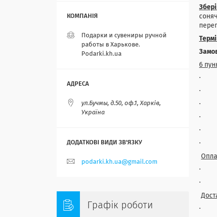
Збері
соняч
переп
Подарки и сувениры ручной
Терм
работы в Харькове.
Замов
Podarki.kh.ua
6 пун
· Ви
· кл
ул.Бучмы, д.50, оф.1, Харків,
· за
Україна
· кл
· ро
· пі
Опла
podarki.kh.ua@gmail.com
· На
· Бе
Дост
Графік роботи
· Н