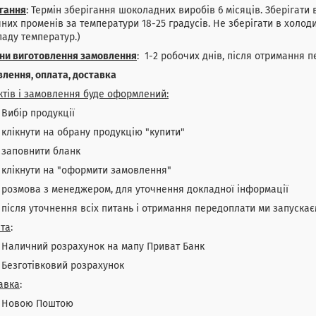
гання
: Термін зберігання шоколадних виробів 6 місяців. Зберігати
них променів за температури 18-25 градусів. Не зберігати в холод
аду температур.)
іни виготовлення замовлення
: 1-2 робочих днів, після отримання 
лення, оплата, доставка
ктів і замовлення буде оформлений:
бір продукції
ікнути на обрану продукцію "купити"
повнити бланк
ікнути на "оформити замовлення"
змова з менеджером, для уточнення докладної інформації
сля уточнення всіх питань і отримання передоплати ми запускає
та
:
личний розрахунок на мапу Приват Банк
зготівковий розрахунок
авка
:
овою Поштою