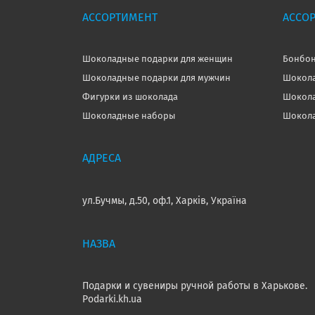
АССОРТИМЕНТ
АССО
Шоколадные подарки для женщин
Бонбон
Шоколадные подарки для мужчин
Шокола
Фигурки из шоколада
Шокола
Шоколадные наборы
Шокола
ул.Бучмы, д.50, оф.1, Харків, Україна
Подарки и сувениры ручной работы в Харькове.
Podarki.kh.ua