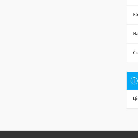
Ко
На
Ск
Ці