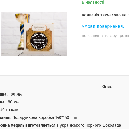
В наявності
Компанія тимчасово не
повернення товару протяг
Опис
ина:
: 80 мм
на
: 80 мм
: 40 грамів
вання
: Подарункова коробка 140*140 mm
родна медаль виготовляється
з українського чорного шоколада