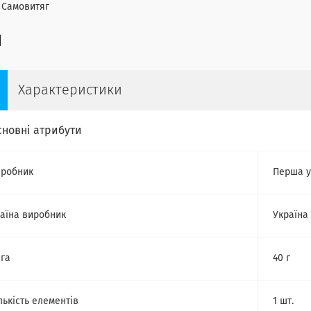
амовитяг
Характеристики
сновні атрибути
робник
Перша у
аїна виробник
Україна
га
40 г
лькість елементів
1 шт.