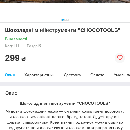
Шоколадні мініінструменти "CHOCOTOOLS"
В наявності
Код: i11
Роздріб
299
₴
Опис
Характеристики
Доставка
Оплата
Умови п
Опис
Шоколадні мініінструменти "CHOCOTOOLS"
Чудовий шоколадний набір — смачний комплімент дорогому:
чоловікові, чоловікові, парню, брату, татові, Дідусі, другові,
дядька, співробітнику. Креативний подарунок можна сміливо
подарувати на чоловіче свято чоловікам на корпоративному