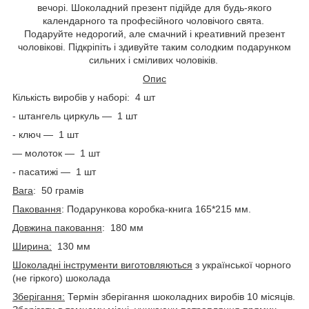
вечорі. Шоколадний презент підійде для будь-якого
календарного та професійного чоловічого свята.
Подаруйте недорогий, але смачний і креативний презент
чоловікові. Підкріпіть і здивуйте таким солодким подарунком
сильних і сміливих чоловіків.
Опис
Кількість виробів у наборі: 4 шт
- штангель циркуль ― 1 шт
- ключ — 1 шт
— молоток ― 1 шт
- пасатижі ― 1 шт
Вага
: 50 грамів
Паковання
: Подарункова коробка-книга 165*215 мм.
Довжина паковання
: 180 мм
Ширина:
130 мм
Шоколадні інструменти виготовляються
з української чорного
(не гіркого) шоколада
Зберігання:
Термін зберігання шоколадних виробів 10 місяців.