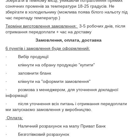
Зберігати в темному місці, уникаючи потрапляння прямих
сонячних променів за температури 18-25 градусів. Не
зберігати в холодильнику (можлива поява білого нальоту під
час перепаду температур.)
Терміни виготовлення замовлення:
3-5 робочих днів, після
отримання передоплати + час на доставку
Замовлення, оплата, доставка
6 пунктів і замовлення буде оформлений:
· Вибір продукції
· клікнути на обрану продукцію "купити"
· заповнити бланк
· клікнути на "оформити замовлення"
· розмова з менеджером, для уточнення докладної
інформації
· після уточнення всіх питань і отримання передоплати
ми запускаємо замовлення у виробництво.
Оплата:
· Наличний розрахунок на мапу Приват Банк
· Безготівковий розрахунок