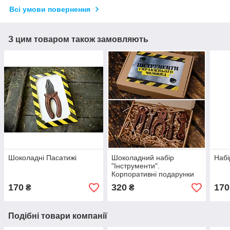
Всі умови повернення
З цим товаром також замовляють
Шоколадні Пасатижі
Шоколадний набір
Набі
"Інструменти".
Корпоративні подарунки
для працівників.
170
320
170
₴
₴
Подібні товари компанії