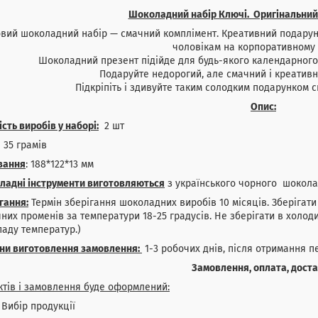
Шоколадний набір Ключі. Оригінальний 
вий шоколадний набір — смачний комплімент. Креативний подарун
чоловікам на корпоративному 
Шоколадний презент підійде для будь-якого календарного
Подаруйте недорогий, але смачний і креативн
Підкріпіть і здивуйте таким солодким подарунком с
Опис:
ість виробів у наборі:
2 шт
35 грамів
вання
: 188*122*13 мм
ладні інструменти виготовляються
з українського чорного шокол
гання:
Термін зберігання шоколадних виробів 10 місяців. Зберігат
них променів за температури 18-25 градусів. Не зберігати в холод
аду температур.)
іни виготовлення замовлення:
1-3 робочих днів, після отримання п
Замовлення, оплата, дост
ктів і замовлення буде оформлений:
бір продукції