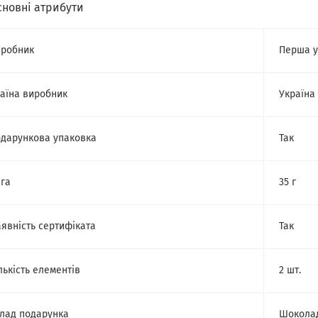
сновні атрибути
робник
Перша у
аїна виробник
Україна
дарункова упаковка
Так
га
35 г
явність сертифіката
Так
лькість елементів
2 шт.
лад подарунка
Шокола