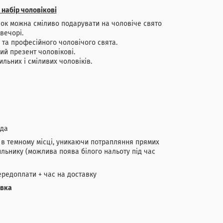
набір чоловікові
ок можна сміливо подарувати на чоловіче свято
вечорі.
 та професійного чоловічого свята.
ий презент чоловікові.
ильних і сміливих чоловіків.
ада
и в темному місці, уникаючи потрапляння прямих
ильнику (можлива поява білого нальоту під час
ередоплати + час на доставку
авка