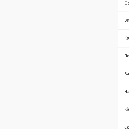
О
Ви
Кр
По
Ва
На
Кі
Ск