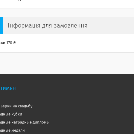
Інформація для замовлення
на:
170 ₴
РТИМЕНТ
ьерки на свадьбу
дные кубки
дные наградные дипломы
дные медали