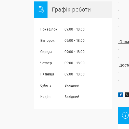
· кл
Графік роботи
· за
· кл
· ро
Понеділок
09:00
18:00
· пі
Вівторок
09:00
18:00
Опла
· На
Середа
09:00
18:00
· Бе
Четвер
09:00
18:00
Дост
· Н
Пʼятниця
09:00
18:00
· С
Субота
Вихідний
Неділя
Вихідний