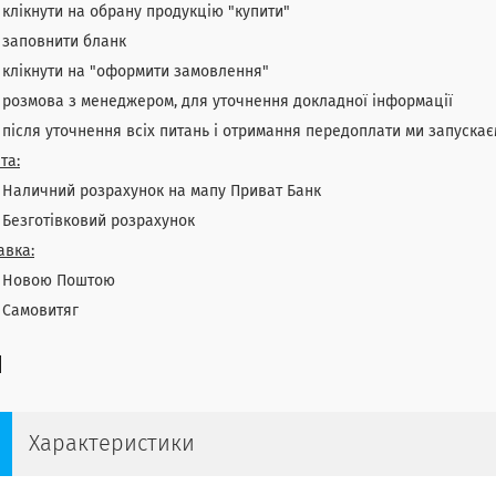
ікнути на обрану продукцію "купити"
повнити бланк
ікнути на "оформити замовлення"
змова з менеджером, для уточнення докладної інформації
сля уточнення всіх питань і отримання передоплати ми запускає
та:
личний розрахунок на мапу Приват Банк
зготівковий розрахунок
авка:
овою Поштою
амовитяг
Характеристики