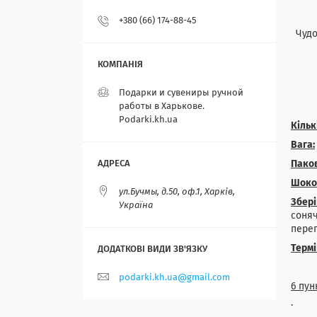
+380 (66) 174-88-45
Чудо
Подарки и сувениры ручной
работы в Харькове.
Podarki.kh.ua
Кільк
Вага:
Пако
Шоко
ул.Бучмы, д.50, оф.1, Харків,
Збері
Україна
соняч
переп
Терм
podarki.kh.ua@gmail.com
6 пун
· Ви